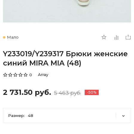
Мало
Y233019/Y239317 Брюки женские
синий MIRA MIA (48)
Array
0
2 731.50 руб.
5 463 руб.
-50%
Размер:
48
48
52
54