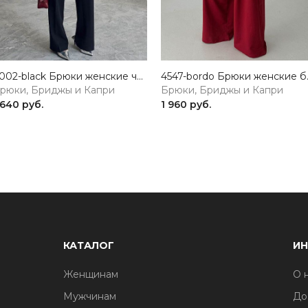
4002-black Брюки женские черный Girl
4547-bor
рюки, Бриджы и Капри
Брюки, Бриджы и Капри
 640 руб.
1 960 руб.
КАТАЛОГ
И
Женщинам
О 
Мужчинам
До