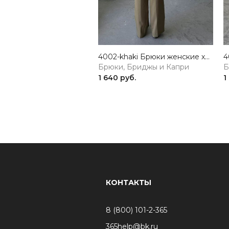
4002-khaki Брюки женские хаки Girl
Брюки, Бриджы и Капри
Б
1 640 руб.
1
КОНТАКТЫ
8 (800) 101-2-365
365help@bk.ru