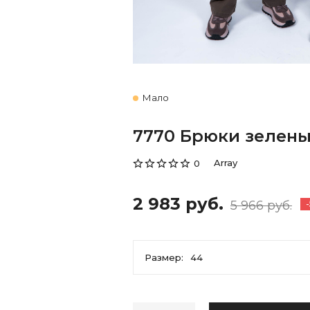
Мало
7770 Брюки зеленый
Array
0
2 983 руб.
5 966 руб.
Размер:
44
44
46
48
50
52