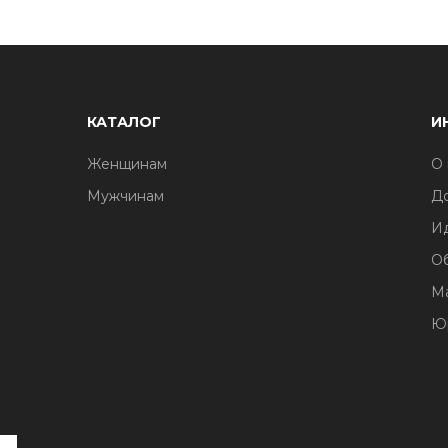
КАТАЛОГ
И
Женщинам
О 
Мужчинам
До
И
О
М
Ю