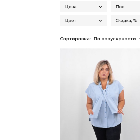
Цена
Пол
Цвет
Скидка, %
Женск
От
До
Бежевый
50
1
Сортировка:
По популярности
Белый
5
Голубой
2
Графит
1
Желтый
1
Зеленый
3
Коричневый
1
Оранжевый
1
Розовый
1
Серый
1
Синий
2
Сиреневый
1