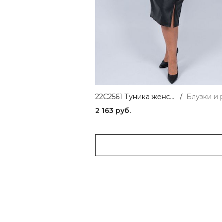
22C2561 Туника женская белый ASV
/
2 163 руб.