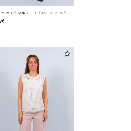
Риксос-евро Блузка женская сиреневый ZAR STYLE
/
Блузки и рубашки
уб.