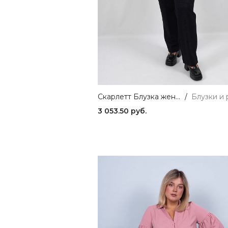
Темно-синий
1
Фуксия
1
Черный
1
Скарлетт Блузка женская голубой ZAR STYLE
/
3 053.50 руб.