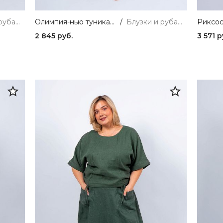
Блузки и рубашки
Олимпия-нью туника женская ZAR STYLE
/
Блузки и рубашки
2 845 руб.
3 571 р