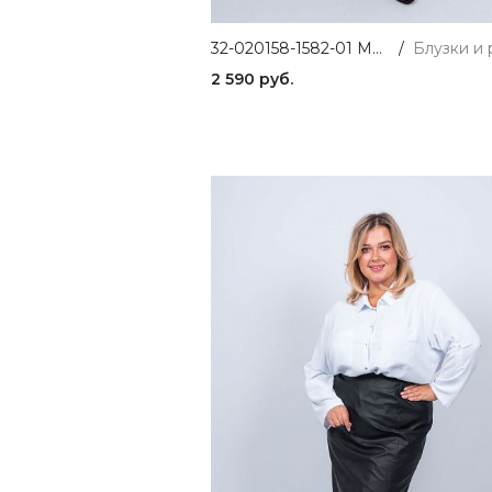
32-020158-1582-01 Модейра блуза женская KЛЮКVА
/
2 590 руб.