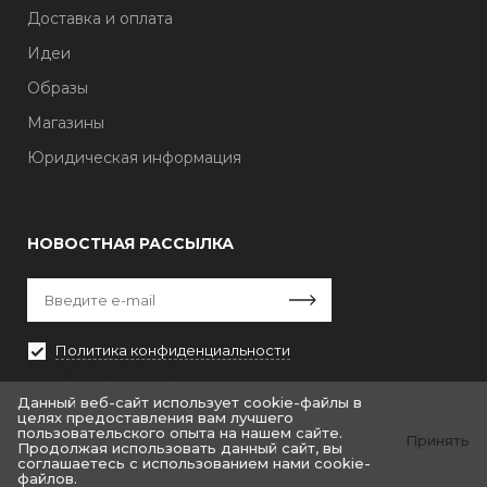
Доставка и оплата
Идеи
Образы
Магазины
Юридическая информация
НОВОСТНАЯ РАССЫЛКА
Политика конфиденциальности
Выберите рассылку
Первая кампания
Данный веб-сайт использует cookie-файлы в
целях предоставления вам лучшего
пользовательского опыта на нашем сайте.
Принять
Продолжая использовать данный сайт, вы
соглашаетесь с использованием нами cookie-
файлов.
© «Крайт: Одежда.Fashion»
© by «Крайт»