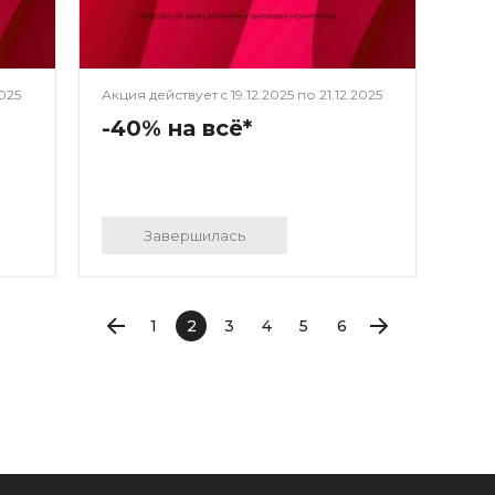
2025
Акция действует c
19.12.2025
по
21.12.2025
-40% на всё*
Завершилась
1
2
3
4
5
6