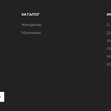
КАТАЛОГ
И
Женщинам
О 
Мужчинам
До
И
О
М
Ю
и