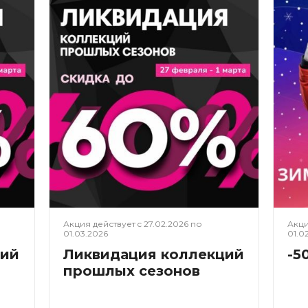
Акция действует c
27.02.2026
по
Акци
01.03.2026
01.0
ций
Ликвидация коллекций
-5
прошлых сезонов