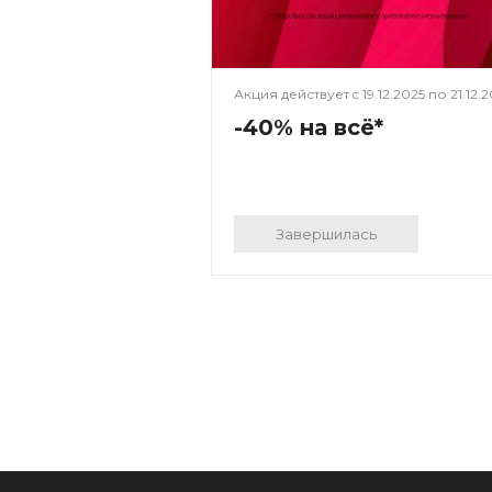
Акция действует c
19.12.2025
по
21.12.
-40% на всё*
Завершилась