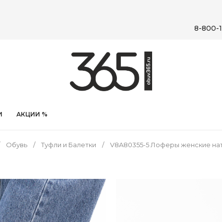
8-800-1
И
АКЦИИ %
Обувь
Туфли и Балетки
V8A80355-5 Лоферы женские нат