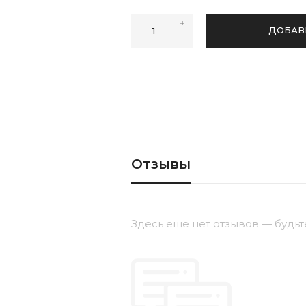
36
37
38
40
41
ДОБАВ
Отзывы
Здесь еще нет отзывов — будьт