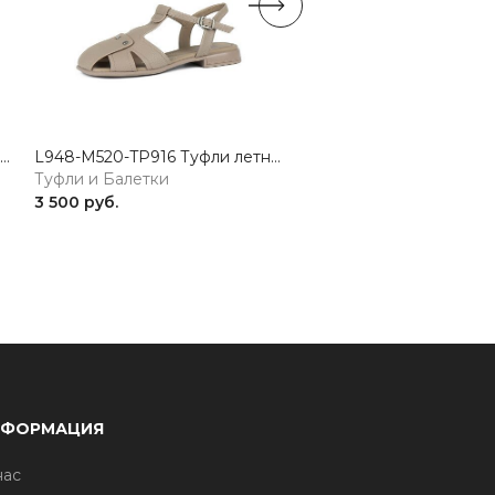
L950-H2228-TP864 Туфли летние женские натуральная кожа красный 365
L948-M520-TP916 Туфли летние женские натуральная кожа бежевый 365
Туфли и Балетки
Туфли и Балетки
3 500 руб.
4 683 руб.
НФОРМАЦИЯ
нас