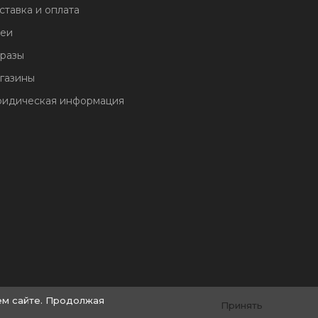
ставка и оплата
еи
разы
газины
идическая информация
ем сайте. Продолжая
Принять
© by «Крайт»