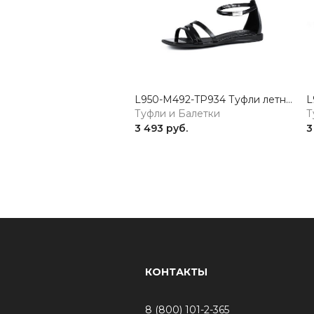
L950-M492-TP934 Туфли летние женские натуральная кожа черный 365
Туфли и Балетки
Т
3 493 руб.
3
КОНТАКТЫ
8 (800) 101-2-365