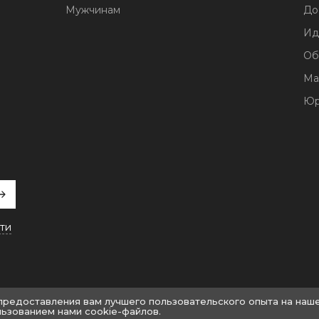
Мужчинам
До
Ид
Об
Ма
Юр
ти
 предоставления вам лучшего пользовательского опыта на наш
льзованием нами cookie-файлов.