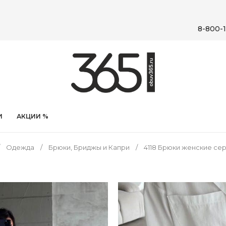
8-800-1
И
АКЦИИ %
Одежда
Брюки, Бриджы и Капри
4118 Брюки женские сер