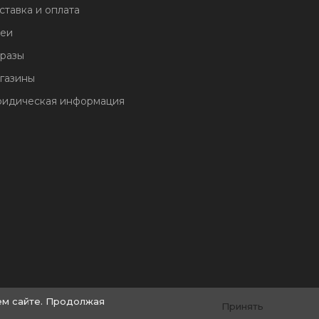
ставка и оплата
еи
разы
газины
идическая информация
ем сайте. Продолжая
Принять
© by «Крайт»