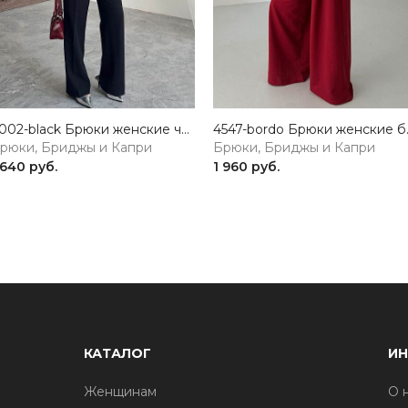
4002-black Брюки женские черный Girl
4547-bor
рюки, Бриджы и Капри
Брюки, Бриджы и Капри
 640 руб.
1 960 руб.
КАТАЛОГ
И
Женщинам
О 