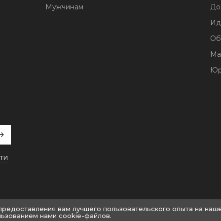
Мужчинам
До
Ид
Об
Ма
Юр
ти
 предоставления вам лучшего пользовательского опыта на наш
льзованием нами cookie-файлов.