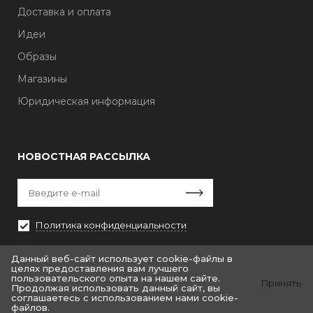
Доставка и оплата
Идеи
Образы
Магазины
Юридическая информация
НОВОСТНАЯ РАССЫЛКА
Политика конфиденциальности
Выберите рассылку
Первая кампания
Данный веб-сайт использует cookie-файлы в
целях предоставления вам лучшего
пользовательского опыта на нашем сайте.
Принять
Продолжая использовать данный сайт, вы
соглашаетесь с использованием нами cookie-
файлов.
© «Крайт: Одежда.Fashion»
© by «Крайт»