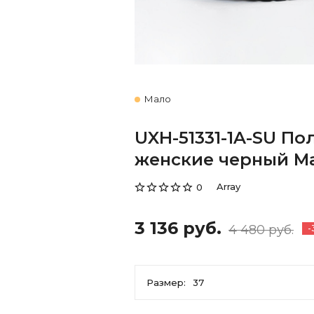
Мало
UXH-51331-1A-SU П
женские черный Mad
Array
0
3 136 руб.
4 480 руб.
-
Размер:
37