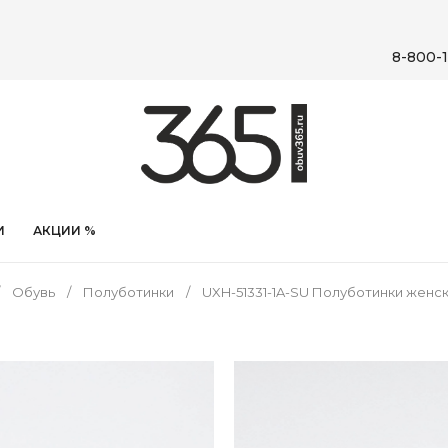
8-800-1
И
АКЦИИ %
Обувь
Полуботинки
UXH-51331-1A-SU Полуботинки женс