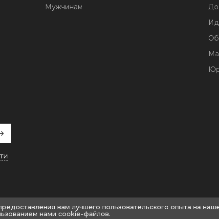
Мужчинам
До
Ид
Об
Ма
Юр
ти
 предоставления вам лучшего пользовательского опыта на наш
льзованием нами cookie-файлов.