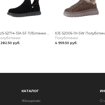
XUS-52714-13A-SF П/ботинки женские натуральная кожа черный Madella
XJE-52006-1H-SW
олуботинки
Полуботинки
 282.50 руб.
4 959.50 руб.
КАТАЛОГ
И
Женщинам
О 