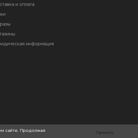
ставка и оплата
еи
разы
газины
идическая информация
ем сайте. Продолжая
Принять
© by «Крайт»