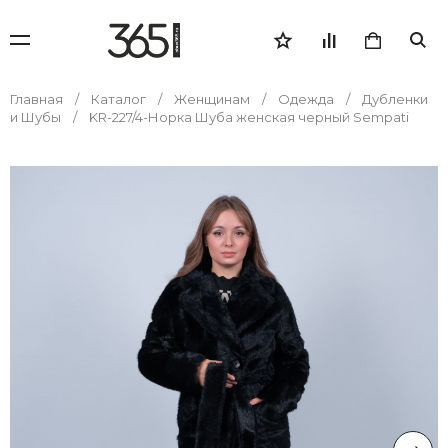
Главная
Каталог
Женщинам
Одежда
Дубленки
и Шубы
KR-227/4-Норка Шуба женская черный Sempati