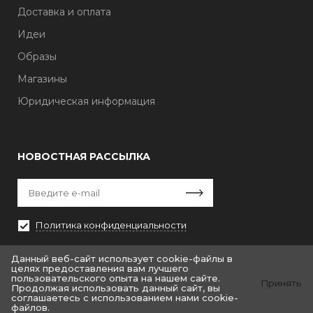
Доставка и оплата
Идеи
Образы
Магазины
Юридическая информация
НОВОСТНАЯ РАССЫЛКА
Политика конфиденциальности
Выберите рассылку
Первая кампания
Данный веб-сайт использует cookie-файлы в
целях предоставления вам лучшего
пользовательского опыта на нашем сайте.
Принять
Продолжая использовать данный сайт, вы
соглашаетесь с использованием нами cookie-
файлов.
© «Крайт: Одежда.Fashion»
© by «Крайт»