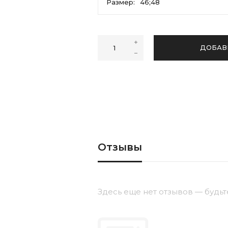
Размер:
46;48
46;48
48;50
ДОБАВ
Отзывы
Здесь еще нет отзывов — будьт