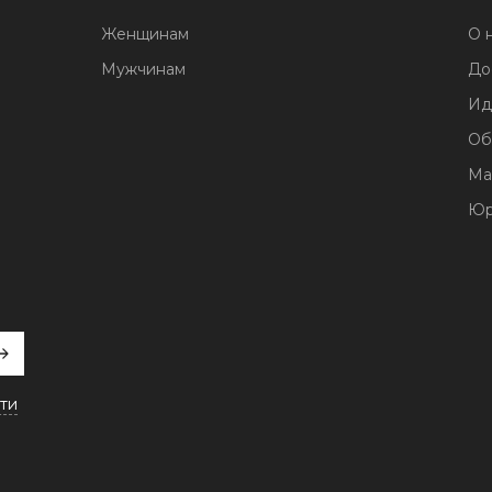
Женщинам
О 
Мужчинам
До
Ид
Об
Ма
Юр
ти