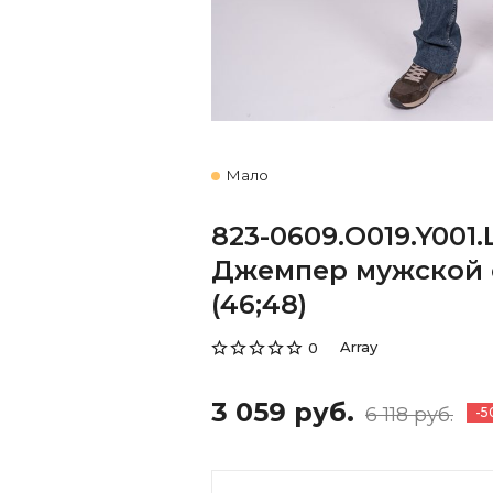
Мало
823-0609.O019.Y001.
Джемпер мужской 
(46;48)
Array
0
3 059 руб.
6 118 руб.
-5