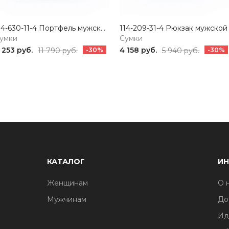
114-630-11-4 Портфель мужской черный Portofiano
умки
Сумки
 253 руб.
4 158 руб.
11 790 руб.
-30%
5 940 руб.
-30%
КАТАЛОГ
И
Женщинам
О 
Мужчинам
До
Ид