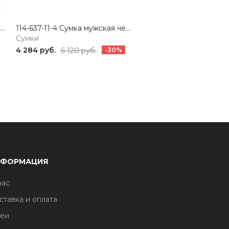
114-209-31-4 Рюкзак мужской черный 365
114-637-11-4 Сумка мужская черный Portofiano
Сумки
Сумки
1 402.50
4 284 руб.
2 805
6 120 руб.
-30%
руб.
руб.
НФОРМАЦИЯ
нас
ставка и оплата
еи