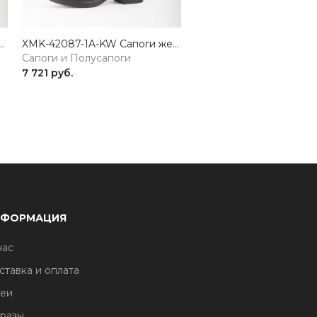
ги женские натуральная кожа черный Madella
XMK-42087-1A-KW Сапоги женские натуральная кожа черный Madella
Сапоги и Полусапоги
Сапоги и Полусапоги
7 721 руб.
9 775 руб.
НФОРМАЦИЯ
нас
ставка и оплата
еи
разы