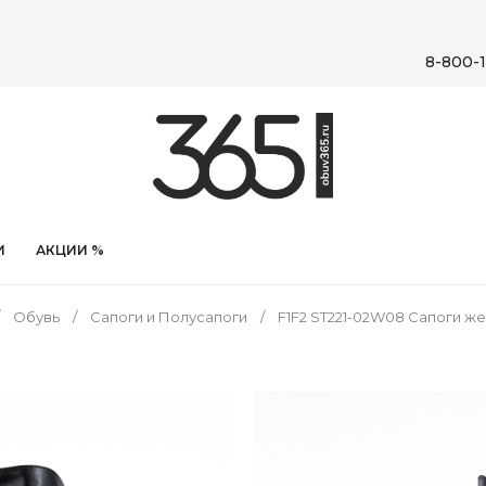
8-800-1
И
АКЦИИ %
Обувь
Сапоги и Полусапоги
F1F2 ST221-02W08 Сапоги ж