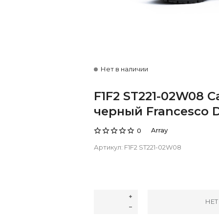
Нет в наличии
F1F2 ST221-02W08 
черный Francesco 
Array
0
Артикул:
F1F2 ST221-02W08
НЕТ