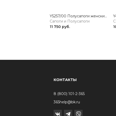
Y5257/00 Полусапоги женские черный Rieker
Сапоги и Полусапоги
С
11 750 руб.
1
КОНТАКТЫ
8 (800) 101-2-365
365help@bk.ru