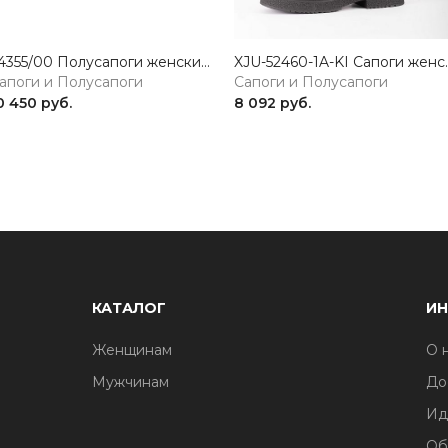
Y4355/00 Полусапоги женские черный Rieker
XJU-52460-1A-KI Сапо
апоги и Полусапоги
Сапоги и Полусапоги
0 450 руб.
8 092 руб.
КАТАЛОГ
И
Женщинам
О 
Мужчинам
До
Ид
Об