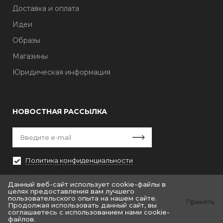
Доставка и оплата
Идеи
Образы
Магазины
Юридическая информация
НОВОСТНАЯ РАССЫЛКА
Политика конфиденциальности
Выберите рассылку
Первая кампания
Данный веб-сайт использует cookie-файлы в
целях предоставления вам лучшего
пользовательского опыта на нашем сайте.
Принять
Продолжая использовать данный сайт, вы
соглашаетесь с использованием нами cookie-
файлов.
© «Крайт: Одежда.Fashion»
© by «Крайт»