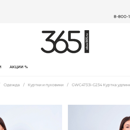
8-800-1
И
АКЦИИ %
Одежда
Куртки и пуховики
GWC4733I-G234 Куртка удлин