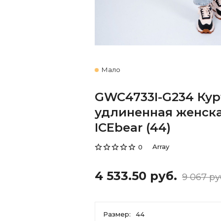
Мало
GWC4733I-G234 Кур
удлиненная женск
ICEbear (44)
Array
0
4 533.50 руб.
9 067 ру
Размер:
44