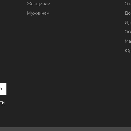
Женщинам
О 
Мужчинам
До
Ид
Об
Ма
Юр
ти