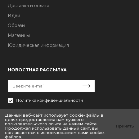
Доставка и оплата
Идеи
Образы
Магазины
Юридическая информация
НОВОСТНАЯ РАССЫЛКА
Политика конфиденциальности
Выберите рассылку
Первая кампания
Данный веб-сайт использует cookie-файлы в
целях предоставления вам лучшего
пользовательского опыта на нашем сайте.
Принять
Продолжая использовать данный сайт, вы
соглашаетесь с использованием нами cookie-
© «Крайт: Одежда.Fashion»
файлов.
© by «Крайт»