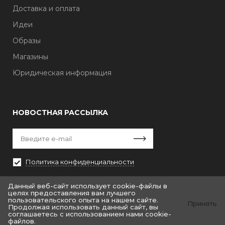
Доставка и оплата
Идеи
Образы
Магазины
Юридическая информация
НОВОСТНАЯ РАССЫЛКА
Политика конфиденциальности
Выберите рассылку
Первая кампания
Данный веб-сайт использует cookie-файлы в
целях предоставления вам лучшего
пользовательского опыта на нашем сайте.
Принять
Продолжая использовать данный сайт, вы
соглашаетесь с использованием нами cookie-
файлов.
© «Крайт: Одежда.Fashion»
© by «Крайт»