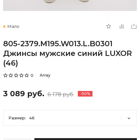
Мало
805-2379.M195.W013.L.B0301
Джинсы мужские синий LUXOR
(46)
Array
0
3 089 руб.
6 178 руб.
-50%
Размер:
46
46