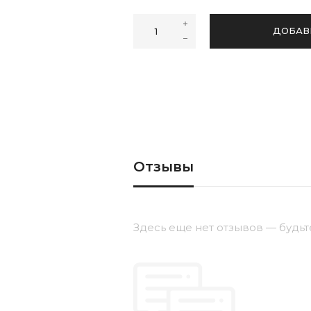
40
41
42
43
ДОБАВ
Отзывы
Здесь еще нет отзывов — будьт