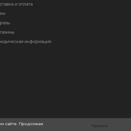
ставка и оплата
еи
разы
газины
идическая информация
ем сайте. Продолжая
Принять
© by «Крайт»