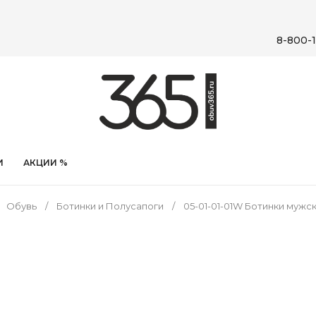
8-800-1
И
АКЦИИ %
Обувь
Ботинки и Полусапоги
05-01-01-01W Ботинки мужс