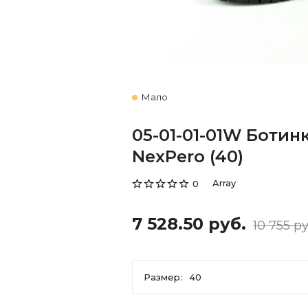
Мало
05-01-01-01W Боти
NexPero (40)
Array
0
7 528.50 руб.
10 755 ру
Размер:
40