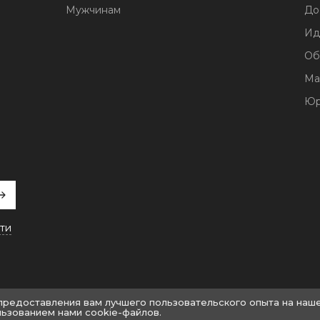
Мужчинам
До
Ид
Об
Ма
Юр
ти
 предоставления вам лучшего пользовательского опыта на наш
льзованием нами cookie-файлов.