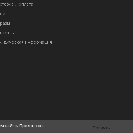
ставка и оплата
еи
разы
газины
идическая информация
ем сайте. Продолжая
Принять
© by «Крайт»