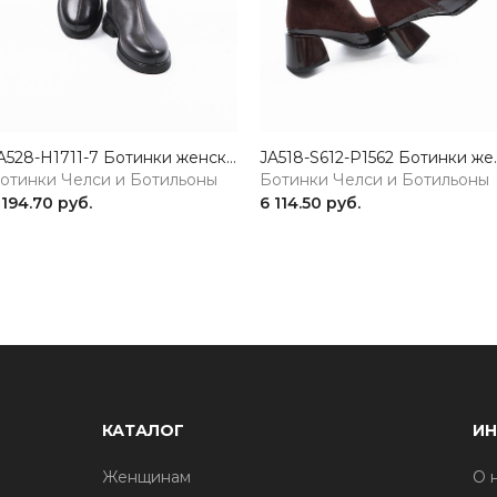
JA528-H1711-7 Ботинки женские натуральная кожа коричневый 365
JA518-S612-P1562 Боти
отинки Челси и Ботильоны
Ботинки Челси и Ботильоны
 194.70 руб.
6 114.50 руб.
КАТАЛОГ
И
Женщинам
О 