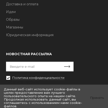
Доставка и оплата
Идеи
Образы
Магазины
Юридическая информация
НОВОСТНАЯ РАССЫЛКА
Политика конфиденциальности
Выберите рассылку
Первая кампания
Данный веб-сайт использует cookie-файлы в
целях предоставления вам лучшего
пользовательского опыта на нашем сайте.
Принять
Продолжая использовать данный сайт, вы
соглашаетесь с использованием нами cookie-
файлов.
© «Крайт: Одежда.Fashion»
© by «Крайт»