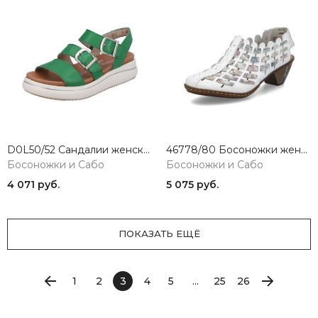
D0L50/52 Сандалии женские Remonte
46778/80 Босоножки женские белый Rieker
Босоножки и Сабо
Босоножки и Сабо
4 071 руб.
5 075 руб.
ПОКАЗАТЬ ЕЩЁ
1
2
3
4
5
...
25
26