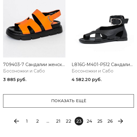
709403-7 Сандалии женские Tofa
L816G-M401-P512 Сандалии женские черный 365
Босоножки и Сабо
Босоножки и Сабо
3 885 руб.
4 582.20 руб.
ПОКАЗАТЬ ЕЩЁ
1
2
...
21
22
23
24
25
26