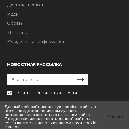
Доставка и оплата
Идеи
Образы
Магазины
Юридическая информация
НОВОСТНАЯ РАССЫЛКА
Политика конфиденциальности
Выберите рассылку
Первая кампания
Данный веб-сайт использует cookie-файлы в
целях предоставления вам лучшего
пользовательского опыта на нашем сайте.
Принять
Продолжая использовать данный сайт, вы
соглашаетесь с использованием нами cookie-
файлов.
© «Крайт: Одежда.Fashion»
© by «Крайт»